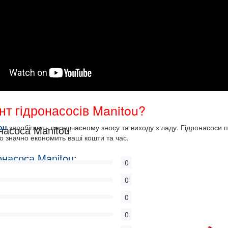
т гідронасосів Manitou?
ou
запобігають передчасному зносу та виходу з ладу. Гідронасоси 
онасоса Manitou
о значно економить ваші кошти та час.
онасоса Manitou
:
0
0
0
0