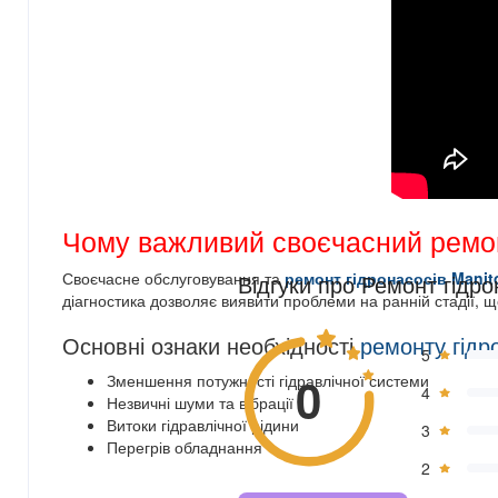
Чому важливий своєчасний ремон
Своєчасне обслуговування та
ремонт гідронасосів Manit
Відгуки про Ремонт гідр
діагностика дозволяє виявити проблеми на ранній стадії, щ
Основні ознаки необхідності
ремонту гідр
5
0
Зменшення потужності гідравлічної системи
4
Незвичні шуми та вібрації
Витоки гідравлічної рідини
3
Перегрів обладнання
2