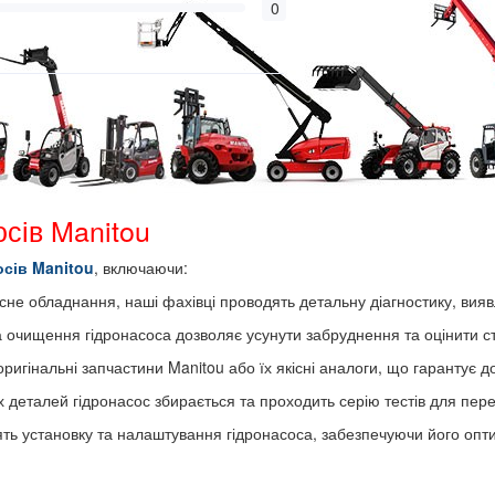
0
осів Manitou
осів Manitou
, включаючи:
не обладнання, наші фахівці проводять детальну діагностику, вияв
 очищення гідронасоса дозволяє усунути забруднення та оцінити ст
игінальні запчастини Manitou або їх якісні аналоги, що гарантує до
х деталей гідронасос збирається та проходить серію тестів для пере
ять установку та налаштування гідронасоса, забезпечуючи його оп