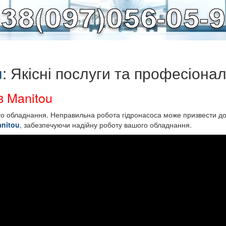
u
: Якісні послуги та професіона
в Manitou
ого обладнання. Неправильна робота гідронасоса може призвести до
anitou
, забезпечуючи надійну роботу вашого обладнання.