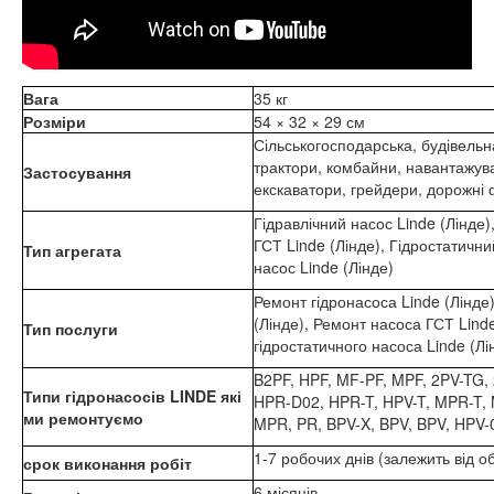
Вага
35 кг
Розміри
54 × 32 × 29 см
Сільськогосподарська, будівельн
трактори, комбайни, навантажува
Застосування
екскаватори, грейдери, дорожні ф
Гідравлічний насос Linde (Лінде)
ГСТ Linde (Лінде), Гідростатични
Тип агрегата
насос Linde (Лінде)
Ремонт гідронасоса Linde (Лінде)
(Лінде), Ремонт насоса ГСТ Lind
Тип послуги
гідростатичного насоса Linde (Лі
B2PF, HPF, MF-PF, MPF, 2PV-TG,
Типи гідронасосів LINDE які
HPR-D02, HPR-T, HPV-T, MPR-T, 
ми ремонтуємо
MPR, PR, BPV-X, BPV, BPV, HPV-
1-7 робочих днів (залежить від об
срок виконання робіт
6 місяців