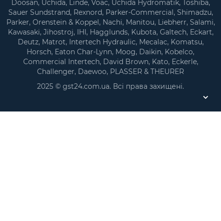
Doosan, Uchida, Linde, Voac, Uchida Hydromatik, Toshiba,
Sauer Sundstrand, Rexnord, Parker-Commercial, Shimadzu,
Parker, Orenstein & Koppel, Nachi, Manitou, Liebherr, Salami,
Kawasaki, Jihostroj, IHI, Hagglunds, Kubota, Galtech, Eckart,
Deutz, Matrot, Intertech Hydraulic, Mecalac, Komatsu,
Horsch, Eaton Char-Lynn, Moog, Daikin, Kobelco,
Commercial Intertech, David Brown, Kato, Eckerle,
Challenger, Daewoo, PLASSER & THEURER
2025 © gst24.com.ua. Всі права захищені.