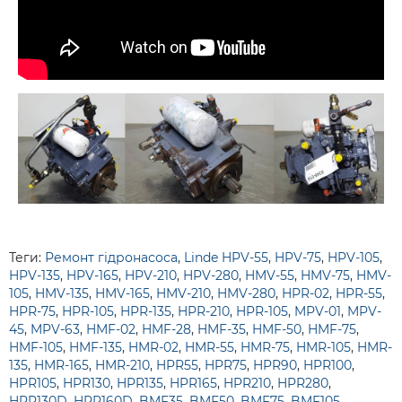
Теги:
Ремонт гідронасоса
,
Linde HPV-55
,
HPV-75
,
HPV-105
,
HPV-135
,
HPV-165
,
HPV-210
,
HPV-280
,
HMV-55
,
HMV-75
,
HMV-
105
,
HMV-135
,
HMV-165
,
HMV-210
,
HMV-280
,
HPR-02
,
HPR-55
,
HPR-75
,
HPR-105
,
HPR-135
,
HPR-210
,
HPR-105
,
MPV-01
,
MPV-
45
,
MPV-63
,
HMF-02
,
HMF-28
,
HMF-35
,
HMF-50
,
HMF-75
,
HMF-105
,
HMF-135
,
HMR-02
,
HMR-55
,
HMR-75
,
HMR-105
,
HMR-
135
,
HMR-165
,
HMR-210
,
HPR55
,
HPR75
,
HPR90
,
HPR100
,
HPR105
,
HPR130
,
HPR135
,
HPR165
,
HPR210
,
HPR280
,
HPR130D
,
HPR160D
,
BMF35
,
BMF50
,
BMF75
,
BMF105
,