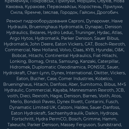
Кременчук, Покровськ, Прилуки, Моршин, Обухів, Нова
Каховка, Курахове, Первомайськ, Коростень, Прилуки,
Сміла, Яремче, Ізяслав, Городок, Гайсин, Дрогобич.
Ремонт гидрооборудования Caproni, Dynapower, Hawe
Hydraulik, Brueninghaus Hydromatik, Dynapac, Denison
Hydraulics, Bezares, Hydro Leduc, Truninger, Hydac, Atlas,
Argo Hytos, Hydromatik, Parker Denison, Sauer Bibus,
Hydromatik, John Deere, Eaton Vickers, CAT, Bosch-Rexroth,
Commercial, New Holland, Volvo, Claas, KYB, Hyundai, O&K,
Bobcat, Hitachi, Continental Hydraulics, Fiat-Hitachi,
Lonking, Bomag, Orsta, Samsung, Kanzaki, Caterpillar,
Hidromek, Duplomatic Oleodinamica, PONSSE, Sauer,
Hydrokraft, Charr-Lynn, Dynex, International, Okitter, Vickers,
Eaton, Bucher, Case, Comer Industries, Kobelco,
Brueninghaus, Hitachi, Danfoss, Aber, Sumitomo, Bibus, M+S
Hydraulic, Commercial, Kayaba, Mannesmann Rexroth, JCB,
voith, Dieci, Rexroth, Hagie, Denison, Barnes, Voith, Atos,
Merlo, Bondioli Pavesi, Dynex Rivett, Contarini, Fusch,
Dynamatic Limited UK, Calzoni, Haldex, Sauer-Danfoss,
Eaton Hydrokraft, Sachsenhydraulik, Daikin, Hydropa,
Fortsсhritt, Hydra PermCO, Bosch, Grimme, Hamm,
Takeuchi, Parker Denison, Massey Ferguson, Sundstrand,