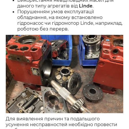
Використання невідповідних масел для
даного типу агрегатів від
Linde
.
Порушенням умов експлуатації
обладнання, на якому встановлено
гідронасос чи гідромотор Linde, наприклад,
роботою без перерв.
Для виявлення причин та подальшого
усунення несправностей необхідно провести