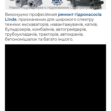
Виконуємо професійний
ремонт гідронасосів
Linde
, призначених для широкого спектру
техніки: екскаваторів, навантажувачів, катків,
бульдозерів, комбайнів, автогрейдерів,
трубоукладачів, тракторів, автокранів,
бетономішалок та багато іншого.