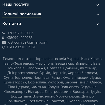
Наші послуги
Корисні посилання
Контакти
+380970560593
+380994299285
gst.com.ua@gmail.com
Пн-Вс 8:00 - 19:30
Ремонт імпортної гідравліки по всій Україні: Київ, Харків,
Івано-Франківськ, Маріуполь, Бердянськ, Вінниця, Львів,
Миколаїв, Запоріжжя, Полтава, Донецьк, Житомир,
Дніпропетровськ, Оріхів, Чернігів, Херсон, Черкаси,
Суми, Тернопіль, Чернівці, Рівне , Хмельницький, Луцьк,
Краматорськ, Бориспіль, Ужгород, Бахмач, Ізмаїл, Одеса,
Біла Церква, Кам'янка, Калуш, Волноваха, Бердичів,
Олександрія, Білгород-Дністровський, Бровари, Чугуїв,
Борщагівка, Вознесенськ, Чорноморськ, Дніпро,
Кам'янське, Костянтинів Конотоп, Нікополь, Макіївка,