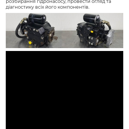
розбирання гідронасосу, провести огляд та
діагностику всіх його компонентів.