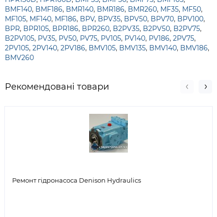
BMF140
,
BMF186
,
BMR140
,
BMR186
,
BMR260
,
MF35
,
MF50
,
MF105
,
MF140
,
MF186
,
BPV
,
BPV35
,
BPV50
,
BPV70
,
BPV100
,
BPR
,
BPR105
,
BPR186
,
BPR260
,
B2PV35
,
B2PV50
,
B2PV75
,
B2PV105
,
PV35
,
PV50
,
PV75
,
PV105
,
PV140
,
PV186
,
2PV75
,
2PV105
,
2PV140
,
2PV186
,
BMV105
,
BMV135
,
BMV140
,
BMV186
,
BMV260
Рекомендовані товари
Ремонт гідронасоса Denison Hydraulics