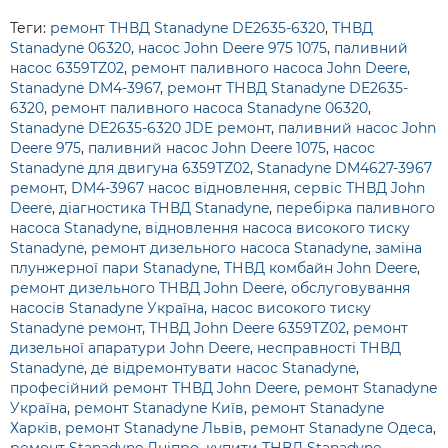
Теги:
ремонт ТНВД Stanadyne DE2635-6320
,
ТНВД
Stanadyne 06320
,
насос John Deere 975 1075
,
паливний
насос 6359TZ02
,
ремонт паливного насоса John Deere
,
Stanadyne DM4-3967
,
ремонт ТНВД Stanadyne DE2635-
6320
,
ремонт паливного насоса Stanadyne 06320
,
Stanadyne DE2635-6320 JDE ремонт
,
паливний насос John
Deere 975
,
паливний насос John Deere 1075
,
насос
Stanadyne для двигуна 6359TZ02
,
Stanadyne DM4627-3967
ремонт
,
DM4-3967 насос відновлення
,
сервіс ТНВД John
Deere
,
діагностика ТНВД Stanadyne
,
перебірка паливного
насоса Stanadyne
,
відновлення насоса високого тиску
Stanadyne
,
ремонт дизельного насоса Stanadyne
,
заміна
плунжерної пари Stanadyne
,
ТНВД комбайн John Deere
,
ремонт дизельного ТНВД John Deere
,
обслуговування
насосів Stanadyne Україна
,
насос високого тиску
Stanadyne ремонт
,
ТНВД John Deere 6359TZ02
,
ремонт
дизельної апаратури John Deere
,
несправності ТНВД
Stanadyne
,
де відремонтувати насос Stanadyne
,
професійний ремонт ТНВД John Deere
,
ремонт Stanadyne
Україна
,
ремонт Stanadyne Київ
,
ремонт Stanadyne
Харків
,
ремонт Stanadyne Львів
,
ремонт Stanadyne Одеса
,