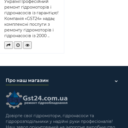
УкраїніПрофесійний
ремонт гідромоторів і
гідронасосів із гарантією!
Компанія «GST24» надає
комплексні послуги з
ремонту гідромоторів і
гідронасосів із 2000 ..
Про наш магазин
Довірте свої гідромотори, гідронасоси та
гідророзподільники у надійні руки професіоналів!
Наш завод орієнтований на імпортне виробництво