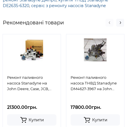
ремонт Stanadyne Дніпро
,
купити ТНВД Stanadyne
DE2635-6320
,
сервіс з ремонту насосів Stanadyne
Рекомендовані товари
Ремонт паливного
Ремонт паливного
насоса Stanadyne на
насоса ТНВД Stanadyne
John Deere, Case, JCB,
DM4627-3967 на John
New Holland, Claas,
Deere
CATerpillar
21300.00грн.
17800.00грн.
Купити
Купити