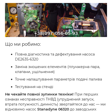
Що ми робимо:
Повна діагностика та дефектування насоса
DE2635-6320
Заміна зношених елементів (плунжерна пара,
клапани, ущільнення)
Точне налаштування параметрів подачі палива
Тестування на стенді
Не чекайте повної зупинки техніки!
При перших
ознаках несправності ТНВД (утруднений запуск,
втрата потужності, димність) звертайтеся до нас — ми
відновимо насос
Stanadyne 06320
до заводських