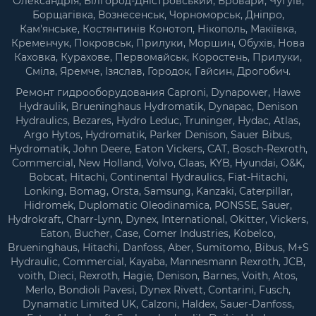
Олександрія, Білгород-Дністровський, Бровари, Чугуїв,
Борщагівка, Вознесенськ, Чорноморськ, Дніпро,
Кам'янське, Костянтинів Конотоп, Нікополь, Макіївка,
Кременчук, Покровськ, Прилуки, Моршин, Обухів, Нова
Каховка, Курахове, Первомайськ, Коростень, Прилуки,
Сміла, Яремче, Ізяслав, Городок, Гайсин, Дрогобич.
Ремонт гидрооборудования Caproni, Dynapower, Hawe
Hydraulik, Brueninghaus Hydromatik, Dynapac, Denison
Hydraulics, Bezares, Hydro Leduc, Truninger, Hydac, Atlas,
Argo Hytos, Hydromatik, Parker Denison, Sauer Bibus,
Hydromatik, John Deere, Eaton Vickers, CAT, Bosch-Rexroth,
Commercial, New Holland, Volvo, Claas, KYB, Hyundai, O&K,
Bobcat, Hitachi, Continental Hydraulics, Fiat-Hitachi,
Lonking, Bomag, Orsta, Samsung, Kanzaki, Caterpillar,
Hidromek, Duplomatic Oleodinamica, PONSSE, Sauer,
Hydrokraft, Charr-Lynn, Dynex, International, Okitter, Vickers,
Eaton, Bucher, Case, Comer Industries, Kobelco,
Brueninghaus, Hitachi, Danfoss, Aber, Sumitomo, Bibus, M+S
Hydraulic, Commercial, Kayaba, Mannesmann Rexroth, JCB,
voith, Dieci, Rexroth, Hagie, Denison, Barnes, Voith, Atos,
Merlo, Bondioli Pavesi, Dynex Rivett, Contarini, Fusch,
Dynamatic Limited UK, Calzoni, Haldex, Sauer-Danfoss,