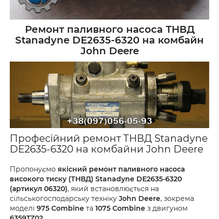
Ремонт паливного насоса ТНВД
Stanadyne DE2635-6320 на комбайн
John Deere
Професійний ремонт ТНВД Stanadyne
DE2635-6320 на комбайни John Deere
Пропонуємо
якісний ремонт паливного насоса
високого тиску (ТНВД) Stanadyne DE2635-6320
(артикул 06320)
, який встановлюється на
сільськогосподарську техніку
John Deere
, зокрема
моделі
975 Combine
та
1075 Combine
з двигуном
6359TZ02
.