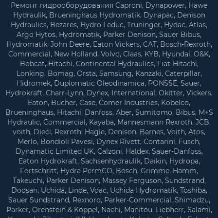
Ремонт гидрооборудования Caproni, Dynapower, Hawe
Hydraulik, Brueninghaus Hydromatik, Dynapac, Denison
Hydraulics, Bezares, Hydro Leduc, Truninger, Hydac, Atlas,
Argo Hytos, Hydromatik, Parker Denison, Sauer Bibus,
Hydromatik, John Deere, Eaton Vickers, CAT, Bosch-Rexroth,
Commercial, New Holland, Volvo, Claas, KYB, Hyundai, O&K,
Bobcat, Hitachi, Continental Hydraulics, Fiat-Hitachi,
Lonking, Bomag, Orsta, Samsung, Kanzaki, Caterpillar,
Hidromek, Duplomatic Oleodinamica, PONSSE, Sauer,
Hydrokraft, Charr-Lynn, Dynex, International, Okitter, Vickers,
Eaton, Bucher, Case, Comer Industries, Kobelco,
Brueninghaus, Hitachi, Danfoss, Aber, Sumitomo, Bibus, M+S
Hydraulic, Commercial, Kayaba, Mannesmann Rexroth, JCB,
voith, Dieci, Rexroth, Hagie, Denison, Barnes, Voith, Atos,
Merlo, Bondioli Pavesi, Dynex Rivett, Contarini, Fusch,
Dynamatic Limited UK, Calzoni, Haldex, Sauer-Danfoss,
Eaton Hydrokraft, Sachsenhydraulik, Daikin, Hydropa,
Fortsсhritt, Hydra PermCO, Bosch, Grimme, Hamm,
Takeuchi, Parker Denison, Massey Ferguson, Sundstrand,
Doosan, Uchida, Linde, Voac, Uchida Hydromatik, Toshiba,
Sauer Sundstrand, Rexnord, Parker-Commercial, Shimadzu,
Parker, Orenstein & Koppel, Nachi, Manitou, Liebherr, Salami,