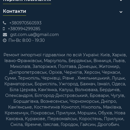
Контакти
+380970560593
+380994299285
gst.com.ua@gmail.com
Пн-Вс 8:00 - 19:30
Ремонт імпортної гідравліки по всій Україні: Київ, Харків,
Івано-Франківськ, Маріуполь, Бердянськ, Вінниця, Львів,
Миколаїв, Запоріжжя, Полтава, Донецьк, Житомир,
Дніпропетровськ, Оріхів, Чернігів, Херсон, Черкаси,
Суми, Тернопіль, Чернівці, Рівне , Хмельницький, Луцьк,
Краматорськ, Бориспіль, Ужгород, Бахмач, Ізмаїл, Одеса,
Біла Церква, Кам'янка, Калуш, Волноваха, Бердичів,
Олександрія, Білгород-Дністровський, Бровари, Чугуїв,
Борщагівка, Вознесенськ, Чорноморськ, Дніпро,
Кам'янське, Костянтинів Конотоп, Нікополь, Макіївка,
Кременчук, Покровськ, Прилуки, Моршин, Обухів, Нова
Каховка, Курахове, Первомайськ, Коростень, Прилуки,
Сміла, Яремче, Ізяслав, Городок, Гайсин, Дрогобич.