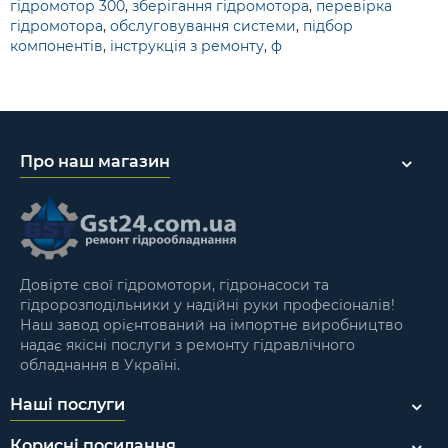
гідромотор 300
,
зберігання гідромотора
,
перевірка
гідромотора
,
обслуговування системи
,
підбор
компонентів
,
інструкція з ремонту
,
ф
Про наш магазин
Довірте свої гідромотори, гідронасоси та
гідророзподільники у надійні руки професіоналів!
Наш завод орієнтований на імпортне виробництво
надає якісні послуги з ремонту гідравлічного
обладнання в Україні.
Наші послуги
Корисні посилання