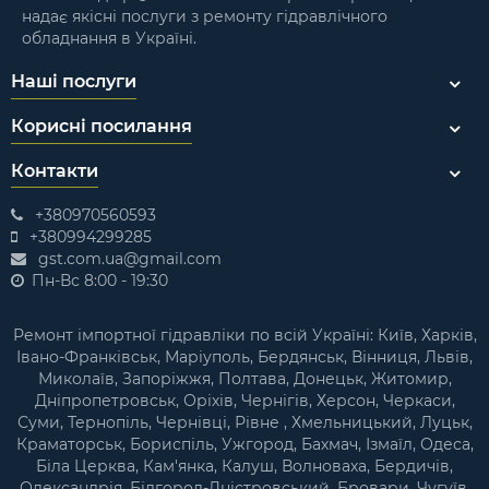
надає якісні послуги з ремонту гідравлічного
обладнання в Україні.
Наші послуги
Корисні посилання
Контакти
+380970560593
+380994299285
gst.com.ua@gmail.com
Пн-Вс 8:00 - 19:30
Ремонт імпортної гідравліки по всій Україні: Київ, Харків,
Івано-Франківськ, Маріуполь, Бердянськ, Вінниця, Львів,
Миколаїв, Запоріжжя, Полтава, Донецьк, Житомир,
Дніпропетровськ, Оріхів, Чернігів, Херсон, Черкаси,
Суми, Тернопіль, Чернівці, Рівне , Хмельницький, Луцьк,
Краматорськ, Бориспіль, Ужгород, Бахмач, Ізмаїл, Одеса,
Біла Церква, Кам'янка, Калуш, Волноваха, Бердичів,
Олександрія, Білгород-Дністровський, Бровари, Чугуїв,