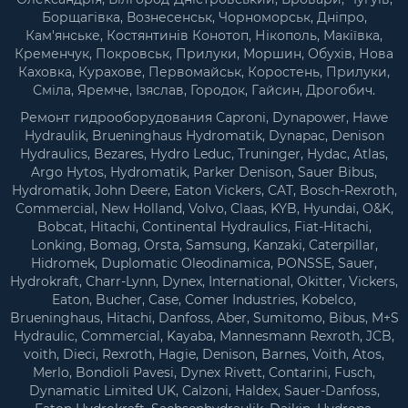
Борщагівка, Вознесенськ, Чорноморськ, Дніпро,
Кам'янське, Костянтинів Конотоп, Нікополь, Макіївка,
Кременчук, Покровськ, Прилуки, Моршин, Обухів, Нова
Каховка, Курахове, Первомайськ, Коростень, Прилуки,
Сміла, Яремче, Ізяслав, Городок, Гайсин, Дрогобич.
Ремонт гидрооборудования Caproni, Dynapower, Hawe
Hydraulik, Brueninghaus Hydromatik, Dynapac, Denison
Hydraulics, Bezares, Hydro Leduc, Truninger, Hydac, Atlas,
Argo Hytos, Hydromatik, Parker Denison, Sauer Bibus,
Hydromatik, John Deere, Eaton Vickers, CAT, Bosch-Rexroth,
Commercial, New Holland, Volvo, Claas, KYB, Hyundai, O&K,
Bobcat, Hitachi, Continental Hydraulics, Fiat-Hitachi,
Lonking, Bomag, Orsta, Samsung, Kanzaki, Caterpillar,
Hidromek, Duplomatic Oleodinamica, PONSSE, Sauer,
Hydrokraft, Charr-Lynn, Dynex, International, Okitter, Vickers,
Eaton, Bucher, Case, Comer Industries, Kobelco,
Brueninghaus, Hitachi, Danfoss, Aber, Sumitomo, Bibus, M+S
Hydraulic, Commercial, Kayaba, Mannesmann Rexroth, JCB,
voith, Dieci, Rexroth, Hagie, Denison, Barnes, Voith, Atos,
Merlo, Bondioli Pavesi, Dynex Rivett, Contarini, Fusch,
Dynamatic Limited UK, Calzoni, Haldex, Sauer-Danfoss,