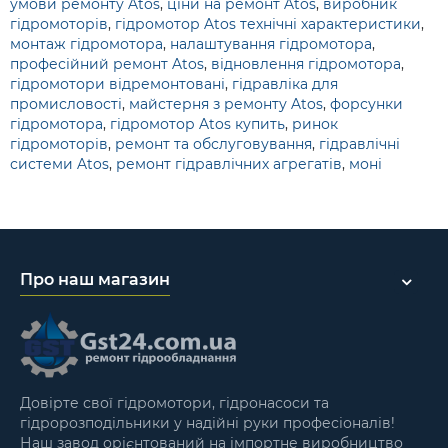
умови ремонту Atos
,
ціни на ремонт Atos
,
виробник
гідромоторів
,
гідромотор Atos технічні характеристики
,
монтаж гідромотора
,
налаштування гідромотора
,
професійний ремонт Atos
,
відновлення гідромотора
,
гідромотори відремонтовані
,
гідравліка для
промисловості
,
майстерня з ремонту Atos
,
форсунки
гідромотора
,
гідромотор Atos купить
,
ринок
гідромоторів
,
ремонт та обслуговування
,
гідравлічні
системи Atos
,
ремонт гідравлічних агрегатів
,
моні
Про наш магазин
Довірте свої гідромотори, гідронасоси та
гідророзподільники у надійні руки професіоналів!
Наш завод орієнтований на імпортне виробництво