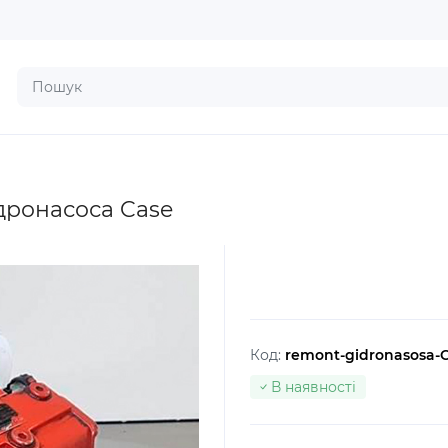
ідронасоса Case
Код:
remont-gidronasosa-
В наявності