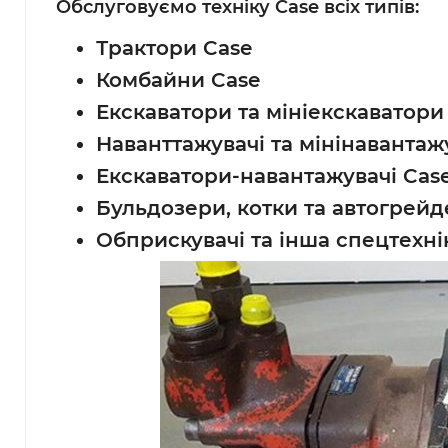
Обслуговуємо техніку Case всіх типів:
Трактори Case
Комбайни Case
Екскаватори та мініекскаватори
Наванттажувачі та мінінавантаж
Екскаватори-навантажувачі Cas
Бульдозери, котки та автогрейд
Обприскувачі та інша спецтехні