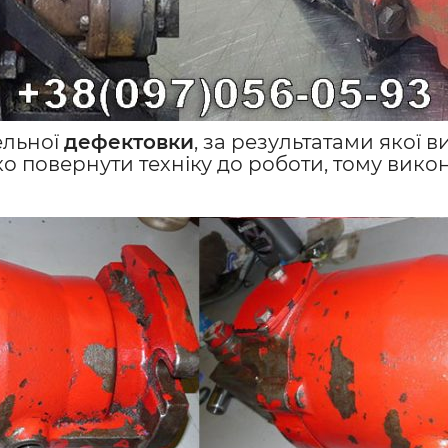
ельної
дефектовки
, за результатами якої в
о повернути техніку до роботи, тому вик