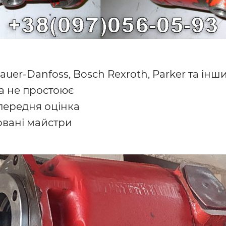
uer-Danfoss, Bosch Rexroth, Parker та ін
а не простоює
передня оцінка
овані майстри