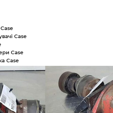
 Case
увачі Case
e
ери Case
ка Case