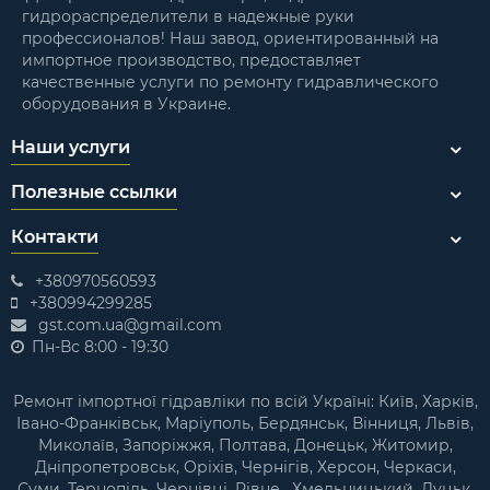
гидрораспределители в надежные руки
профессионалов! Наш завод, ориентированный на
импортное производство, предоставляет
качественные услуги по ремонту гидравлического
оборудования в Украине.
Наши услуги
Полезные ссылки
Контакти
+380970560593
+380994299285
gst.com.ua@gmail.com
Пн-Вс 8:00 - 19:30
Ремонт імпортної гідравліки по всій Україні: Київ, Харків,
Івано-Франківськ, Маріуполь, Бердянськ, Вінниця, Львів,
Миколаїв, Запоріжжя, Полтава, Донецьк, Житомир,
Дніпропетровськ, Оріхів, Чернігів, Херсон, Черкаси,
Суми, Тернопіль, Чернівці, Рівне , Хмельницький, Луцьк,