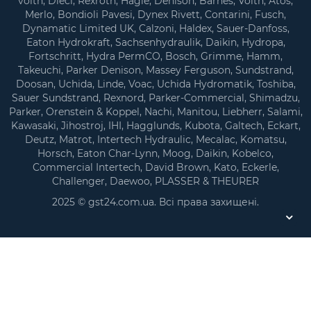
voith, Dieci, Rexroth, Hagie, Denison, Barnes, Voith, Atos,
Merlo, Bondioli Pavesi, Dynex Rivett, Contarini, Fusch,
Dynamatic Limited UK, Calzoni, Haldex, Sauer-Danfoss,
Eaton Hydrokraft, Sachsenhydraulik, Daikin, Hydropa,
Fortsсhritt, Hydra PermCO, Bosch, Grimme, Hamm,
Takeuchi, Parker Denison, Massey Ferguson, Sundstrand,
Doosan, Uchida, Linde, Voac, Uchida Hydromatik, Toshiba,
Sauer Sundstrand, Rexnord, Parker-Commercial, Shimadzu,
Parker, Orenstein & Koppel, Nachi, Manitou, Liebherr, Salami,
Kawasaki, Jihostroj, IHI, Hagglunds, Kubota, Galtech, Eckart,
Deutz, Matrot, Intertech Hydraulic, Mecalac, Komatsu,
Horsch, Eaton Char-Lynn, Moog, Daikin, Kobelco,
Commercial Intertech, David Brown, Kato, Eckerle,
Challenger, Daewoo, PLASSER & THEURER
2025 © gst24.com.ua. Всі права захищені.