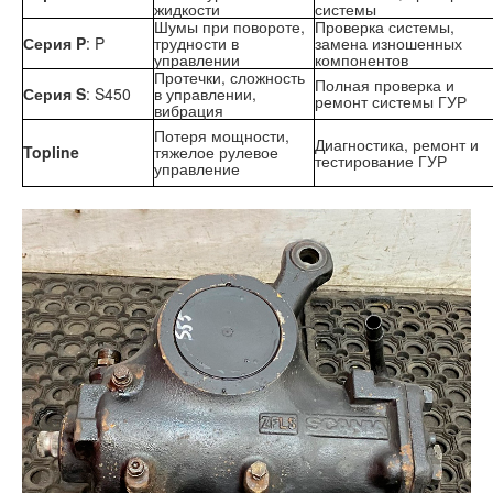
жидкости
системы
Шумы при повороте,
Проверка системы,
Серия P
: P
трудности в
замена изношенных
управлении
компонентов
Протечки, сложность
Полная проверка и
Серия S
: S450
в управлении,
ремонт системы ГУР
вибрация
Потеря мощности,
Диагностика, ремонт и
Topline
тяжелое рулевое
тестирование ГУР
управление