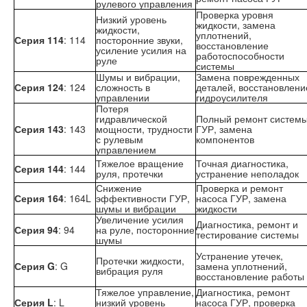
рулевого управления
Проверка уровня
Низкий уровень
жидкости, замена
жидкости,
уплотнений,
Серия 114
: 114
посторонние звуки,
восстановление
усиление усилия на
работоспособности
руле
системы
Шумы и вибрации,
Замена поврежденных
Серия 124
: 124
сложность в
деталей, восстановлени
управлении
гидроусилителя
Потеря
гидравлической
Полный ремонт систем
Серия 143
: 143
мощности, трудности
ГУР, замена
с рулевым
компонентов
управлением
Тяжелое вращение
Точная диагностика,
Серия 144
: 144
руля, протечки
устранение неполадок
Снижение
Проверка и ремонт
Серия 164
: 164L
эффективности ГУР,
насоса ГУР, замена
шумы и вибрации
жидкости
Увеличение усилия
Диагностика, ремонт и
Серия 94
: 94
на руле, посторонние
тестирование системы
шумы
Устранение утечек,
Протечки жидкости,
Серия G
: G
замена уплотнений,
вибрация руля
восстановление работы
Тяжелое управление,
Диагностика, ремонт
Серия L
: L
низкий уровень
насоса ГУР, проверка