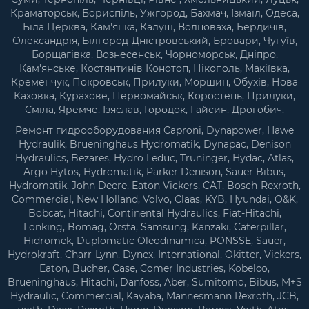
Краматорськ, Бориспіль, Ужгород, Бахмач, Ізмаїл, Одеса,
Біла Церква, Кам'янка, Калуш, Волноваха, Бердичів,
Олександрія, Білгород-Дністровський, Бровари, Чугуїв,
Борщагівка, Вознесенськ, Чорноморськ, Дніпро,
Кам'янське, Костянтинів Конотоп, Нікополь, Макіївка,
Кременчук, Покровськ, Прилуки, Моршин, Обухів, Нова
Каховка, Курахове, Первомайськ, Коростень, Прилуки,
Сміла, Яремче, Ізяслав, Городок, Гайсин, Дрогобич.
Ремонт гидрооборудования Caproni, Dynapower, Hawe
Hydraulik, Brueninghaus Hydromatik, Dynapac, Denison
Hydraulics, Bezares, Hydro Leduc, Truninger, Hydac, Atlas,
Argo Hytos, Hydromatik, Parker Denison, Sauer Bibus,
Hydromatik, John Deere, Eaton Vickers, CAT, Bosch-Rexroth,
Commercial, New Holland, Volvo, Claas, KYB, Hyundai, O&K,
Bobcat, Hitachi, Continental Hydraulics, Fiat-Hitachi,
Lonking, Bomag, Orsta, Samsung, Kanzaki, Caterpillar,
Hidromek, Duplomatic Oleodinamica, PONSSE, Sauer,
Hydrokraft, Charr-Lynn, Dynex, International, Okitter, Vickers,
Eaton, Bucher, Case, Comer Industries, Kobelco,
Brueninghaus, Hitachi, Danfoss, Aber, Sumitomo, Bibus, M+S
Hydraulic, Commercial, Kayaba, Mannesmann Rexroth, JCB,