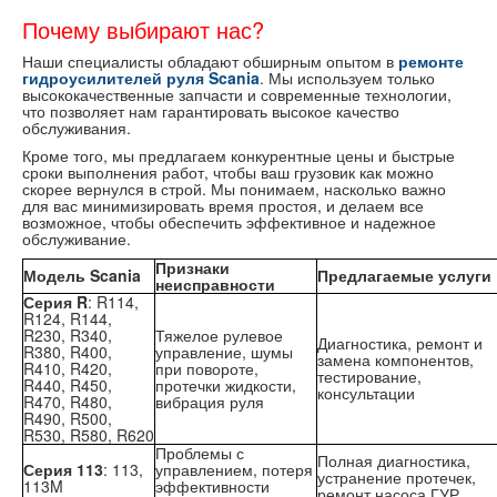
Почему выбирают нас?
Наши специалисты обладают обширным опытом в
ремонте
гидроусилителей руля Scania
. Мы используем только
высококачественные запчасти и современные технологии,
что позволяет нам гарантировать высокое качество
обслуживания.
Кроме того, мы предлагаем конкурентные цены и быстрые
сроки выполнения работ, чтобы ваш грузовик как можно
скорее вернулся в строй. Мы понимаем, насколько важно
для вас минимизировать время простоя, и делаем все
возможное, чтобы обеспечить эффективное и надежное
обслуживание.
Признаки
Модель Scania
Предлагаемые услуги
неисправности
Серия R
: R114,
R124, R144,
R230, R340,
Тяжелое рулевое
Диагностика, ремонт и
R380, R400,
управление, шумы
замена компонентов,
R410, R420,
при повороте,
тестирование,
R440, R450,
протечки жидкости,
консультации
R470, R480,
вибрация руля
R490, R500,
R530, R580, R620
Проблемы с
Полная диагностика,
Серия 113
: 113,
управлением, потеря
устранение протечек,
113M
эффективности
ремонт насоса ГУР