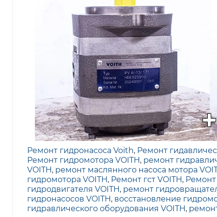
Ремонт гидронасоса Voith
,
Ремонт гидавлическ
Ремонт гидромотора VOITH
,
ремонт гидравли
VOITH
,
ремонт маслянного насоса мотора VOI
гидромотора VOITH
,
Ремонт гст VOITH
,
Ремонт
гидродвигателя VOITH
,
ремонт гидровращате
гидронасосов VOITH
,
восстановление гидромо
гидравлического оборудования VOITH
,
ремонт