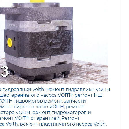
 гидравлики Voith
,
Ремонт гидравлики VOITH
,
шестеренчатого насоса VOITH
,
ремонт НШ
VOITH гидромотор ремонт
,
запчасти
емонт гидронасосов VOITH
,
ремонт
отора VOITH
,
ремонт гидромоторов и
емонт VOITH с гарантией
,
Ремонт
а Voith
,
ремонт пластинчатого насоса Voith
.