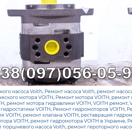
ого насоса Voith
,
Ремонт насоса Voith
,
ремонт насоса
ческого мотора VOITH
,
Ремонт мотора VOITH
,
ремонт 
TH
,
ремонт мотора гидравлики VOITH
,
VOITH ремонт
,
 гидростатики VOITH
,
Ремонт гидромоторов VOITH
,
Р
ля VOITH
,
ремонт клапана VOITH
,
реставрация гидром
тора VOITH
,
ремонт гидромотора VOITH в Украине
,
Р
 поршневого насоса Voith
,
ремонт героторного насос