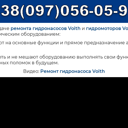
даче
ремонта гидронасосов Voith
и
гидромоторов Vo
лическим оборудованием:
ют на основные функции и прямое предназначение а
хоть и не мешают оборудованию выполнять свои фун
ных поломок в будущем.
Видео:
Ремонт гидронасоса Voith